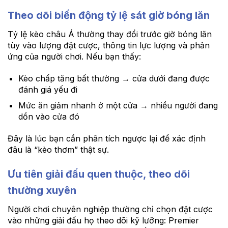
Theo dõi biến động tỷ lệ sát giờ bóng lăn
Tỷ lệ kèo châu Á thường thay đổi trước giờ bóng lăn
tùy vào lượng đặt cược, thông tin lực lượng và phản
ứng của người chơi. Nếu bạn thấy:
Kèo chấp tăng bất thường → cửa dưới đang được
đánh giá yếu đi
Mức ăn giảm nhanh ở một cửa → nhiều người đang
dồn vào cửa đó
Đây là lúc bạn cần phân tích ngược lại để xác định
đâu là “kèo thơm” thật sự.
Ưu tiên giải đấu quen thuộc, theo dõi
thường xuyên
Người chơi chuyên nghiệp thường chỉ chọn đặt cược
vào những giải đấu họ theo dõi kỹ lưỡng: Premier