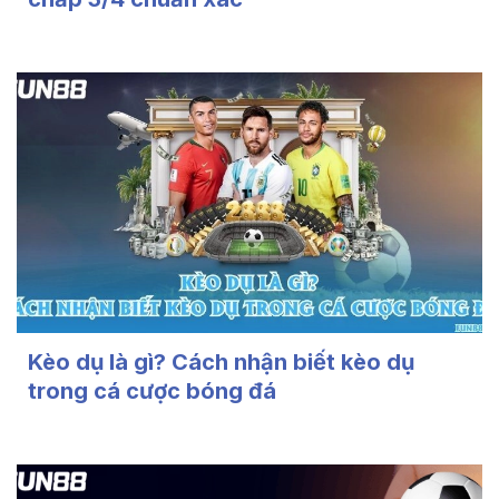
Kèo dụ là gì? Cách nhận biết kèo dụ
trong cá cược bóng đá