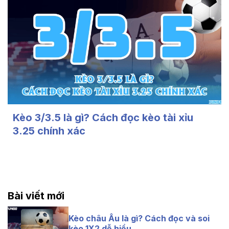
Kèo 3/3.5 là gì? Cách đọc kèo tài xỉu
3.25 chính xác
Bài viết mới
Kèo châu Âu là gì? Cách đọc và soi
kèo 1X2 dễ hiểu