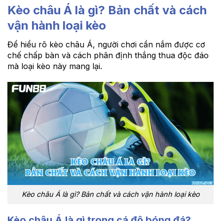
Kèo châu Á là gì? Bản chất và cách
vận hành loại kèo
Để hiểu rõ kèo châu Á, người chơi cần nắm được cơ
chế chấp bàn và cách phân định thắng thua độc đáo
mà loại kèo này mang lại.
Kèo châu Á là gì? Bản chất và cách vận hành loại kèo
Kèo châu Á là gì trong cá độ bóng đá?